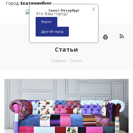
Город:
Екатеринбург
x
Санкт-Петербург
Это Ваш город?
Верно
Другой город
0
Статьи
Главная
-
Статьи