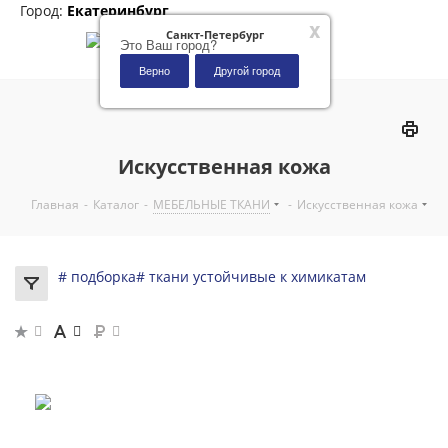
Город:
Екатеринбург
x
Санкт-Петербург
Это Ваш город?
Верно
Другой город
0
Искусственная кожа
Главная
-
Каталог
-
МЕБЕЛЬНЫЕ ТКАНИ
-
Искусственная кожа
# подборка
# ткани устойчивые к химикатам