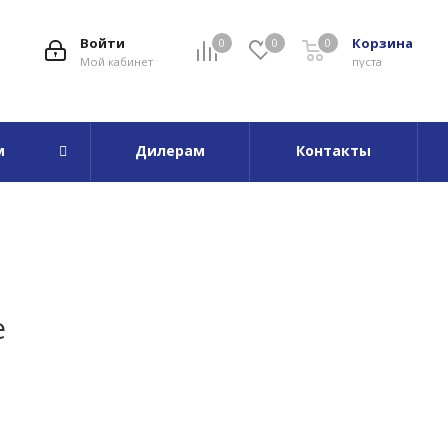
Войти
Корзина
0
0
0
Мой кабинет
пуста
м
Дилерам
Контакты
е