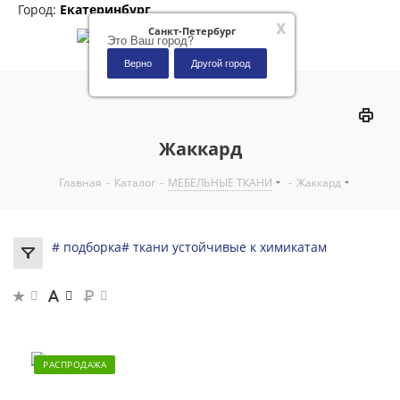
Город:
Екатеринбург
x
Санкт-Петербург
Это Ваш город?
Верно
Другой город
0
Жаккард
Главная
-
Каталог
-
МЕБЕЛЬНЫЕ ТКАНИ
-
Жаккард
# подборка
# ткани устойчивые к химикатам
РАСПРОДАЖА