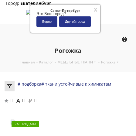
Город:
Екатеринбург
x
Санкт-Петербург
Это Ваш город?
Верно
Другой город
0
Рогожка
Главная
-
Каталог
-
МЕБЕЛЬНЫЕ ТКАНИ
-
Рогожка
# подборка
# ткани устойчивые к химикатам
РАСПРОДАЖА