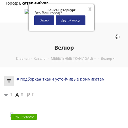
Город:
Екатеринбург
x
Санкт-Петербург
Это Ваш город?
Верно
Другой город
0
Велюр
Главная
-
Каталог
-
МЕБЕЛЬНЫЕ ТКАНИ SALE
-
Велюр
# подборка
# ткани устойчивые к химикатам
РАСПРОДАЖА