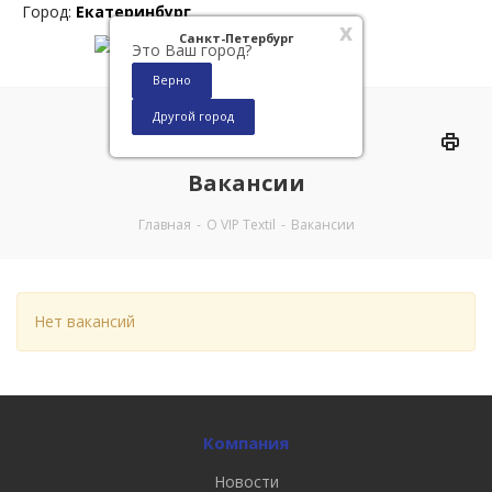
Город:
Екатеринбург
x
Санкт-Петербург
Это Ваш город?
Верно
Другой город
0
Вакансии
Главная
-
О VIP Textil
-
Вакансии
Нет вакансий
Компания
Новости