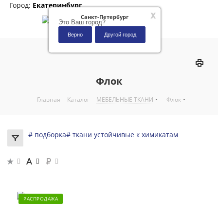
Город:
Екатеринбург
x
Санкт-Петербург
Это Ваш город?
Верно
Другой город
0
Флок
Главная
-
Каталог
-
МЕБЕЛЬНЫЕ ТКАНИ
-
Флок
# подборка
# ткани устойчивые к химикатам
РАСПРОДАЖА