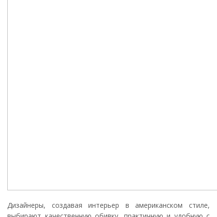
Дизайнеры, создавая интерьер в американском стиле,
выбирают качественную обивку, практичную и удобную с