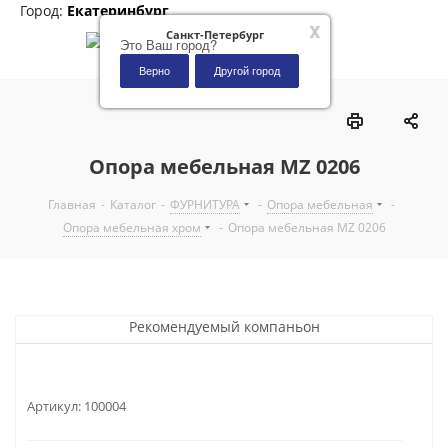
Город:
Екатеринбург
x
Санкт-Петербург
Это Ваш город?
Верно
Другой город
0
Опора мебельная MZ 0206
Главная
-
Каталог
-
ФУРНИТУРА
-
Опора мебельная
-
Опора мебельная хром
-
Опора мебельная MZ 0206
Рекомендуемый компаньон
Артикул:
100004