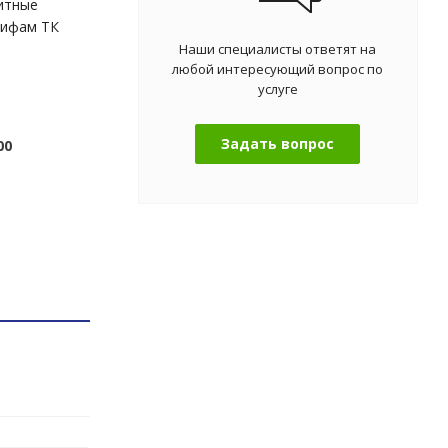
ритные
рифам ТК
Наши специалисты ответят на
любой интересующий вопрос по
услуге
Задать вопрос
00